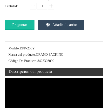
Cantidad:
La máquina de soldadura automática de Kinder Joy Huevos para los huevos de alegría de Kinder
Preguntar
Añadir al carrito
Modelo:
DPP-250Y
Marca del producto:
GRAND PACKING
Código De Producto:
8422303090
Descripción del producto