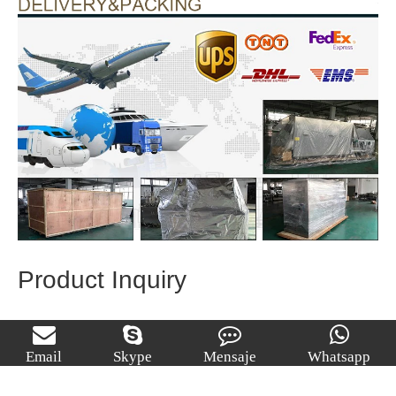
Product Inquiry
Subject
*
Email
Skype
Mensaje
Whatsapp