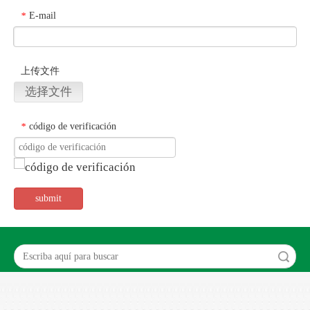
E-mail
*
上传文件
选择文件
código de verificación
*
submit
Búsqueda