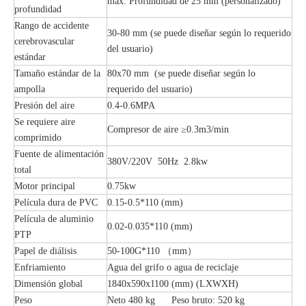
máx. Profundidad de 25 mm (personalizado)
profundidad
Rango de accidente
30-80 mm (se puede diseñar según lo requerido
cerebrovascular
del usuario)
estándar
Tamaño estándar de la
80x70 mm (se puede diseñar según lo
ampolla
requerido del usuario)
Presión del aire
0.4-0.6MPA
Se requiere aire
Compresor de aire ≥0.3m3/min
comprimido
Fuente de alimentación
380V/220V 50Hz 2.8kw
total
Motor principal
0.75kw
Película dura de PVC
0.15-0.5*110 (mm)
Película de aluminio
0.02-0.035*110 (mm)
PTP
Papel de diálisis
50-100G*110 （mm）
Enfriamiento
Agua del grifo o agua de reciclaje
Dimensión global
1840x590x1100 (mm) (LXWXH)
Peso
Neto 480 kg Peso bruto: 520 kg