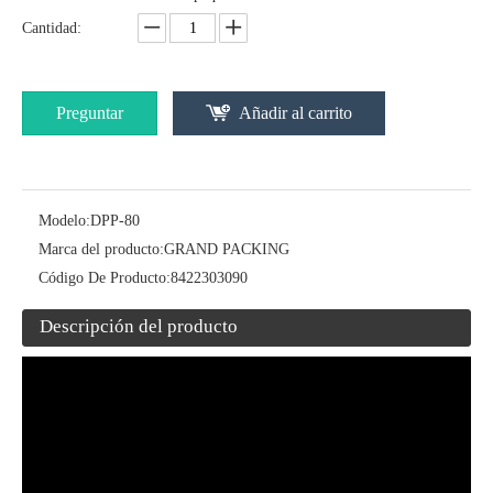
Cantidad:
La máquina de soldadura automática de Kinder Joy Huevos para los huevos de alegría de Kinder
Preguntar
Añadir al carrito
Modelo:
DPP-80
Marca del producto:
GRAND PACKING
Código De Producto:
8422303090
Descripción del producto